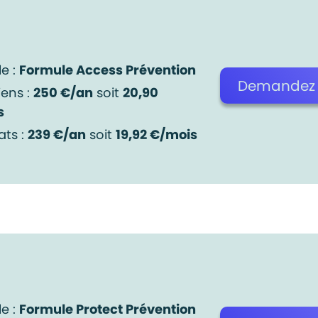
e :
Formule Access Prévention
Demandez v
iens :
250 €/an
soit
20,90
s
ats :
239 €/an
soit
19,92 €/mois
e :
Formule Protect Prévention