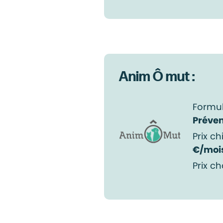
Anim Ô mut :
Formul
Préven
Prix ch
€/moi
Prix ch