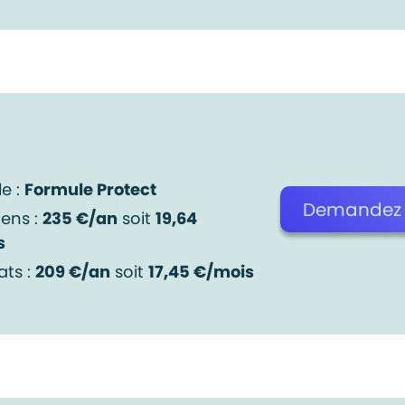
e :
Formule Protect
Demandez v
iens :
235 €/an
soit
19,64
s
ats :
209 €/an
soit
17,45 €/mois