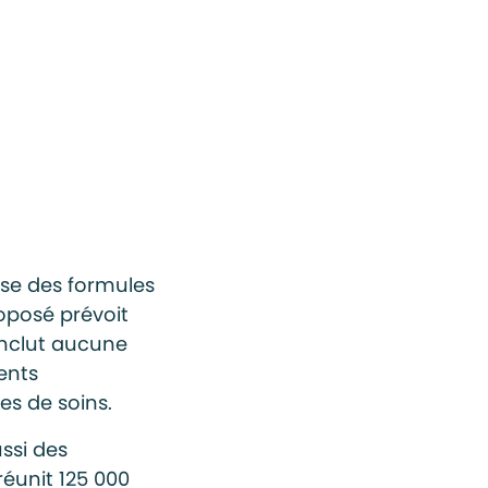
ise des formules
oposé prévoit
inclut aucune
ents
es de soins.
ussi des
réunit 125 000