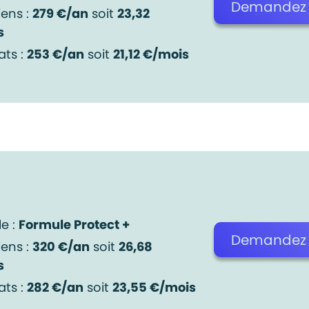
Demandez v
iens :
279 €/an
soit
23,32
s
ats :
253 €/an
soit
21,12 €/mois
e :
Formule Protect +
Demandez v
iens :
320 €/an
soit
26,68
s
ats :
282 €/an
soit
23,55 €/mois