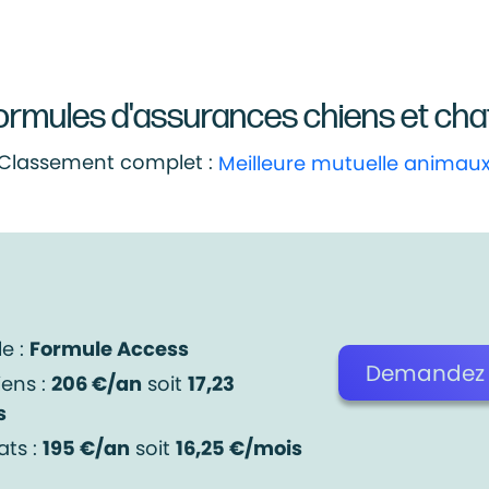
ormules d'assurances chiens et cha
Classement complet :
Meilleure mutuelle animau
e :
Formule Access
Demandez v
iens :
206 €/an
soit
17,23
s
ats :
195 €/an
soit
16,25 €/mois