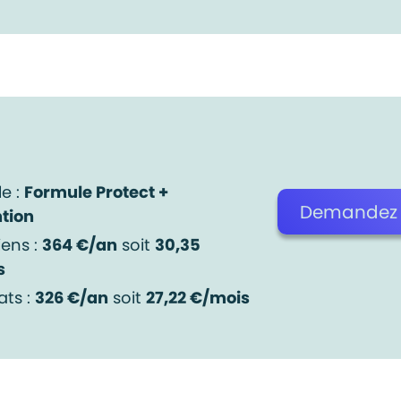
e :
Formule Protect +
Demandez v
tion
iens :
364 €/an
soit
30,35
s
ats :
326 €/an
soit
27,22 €/mois