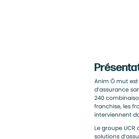
Présenta
Anim Ô mut est 
d’assurance san
240 combinaison
franchise, les f
interviennent da
Le groupe UCR a 
solutions d’ass